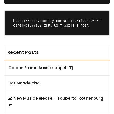
https://open.spotify.com/artist/1f90nDwXnNJ
CIPGfKD3Urr?si=Z8Fl_RQ_Tja3If1rE-PCGA
Recent Posts
Golden Frame Ausstellung 4 LTj
Der Mondweise
🌄 New Music Release – Taubertal Rothenburg
🎶