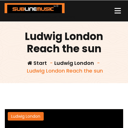
Zum
Inhalt
springen
| sound carrier | music | distribution |streaming |
Ludwig London
Reach the sun
Start
-
Ludwig London
-
Ludwig London Reach the sun
Ludwig London