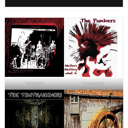
Fishbrook
Thepunkers