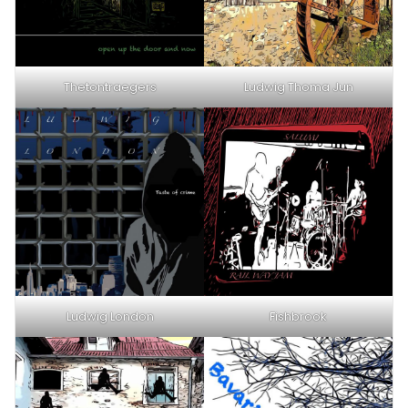
Thetontraegers
Ludwig Thoma Jun
Ludwig London
Fishbrook