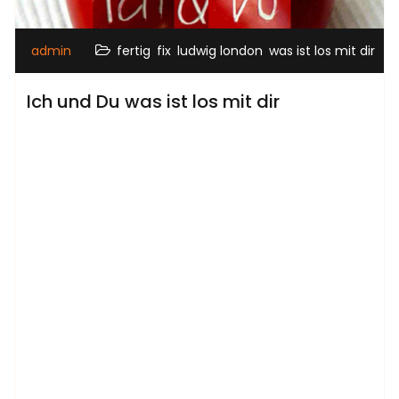
,
,
,
admin
fertig
fix
ludwig london
was ist los mit dir
Ich und Du was ist los mit dir