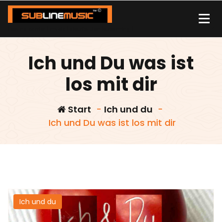
Zum
Inhalt
springen
| sound carrier | music | distribution |streaming |
Ich und Du was ist
los mit dir
Start
-
Ich und du
-
Ich und Du was ist los mit dir
Ich und du