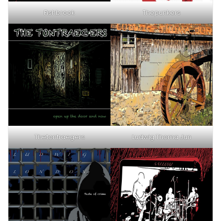
Fishbrook
Thepunkers
Thetontraegers
Ludwig Thoma Jun