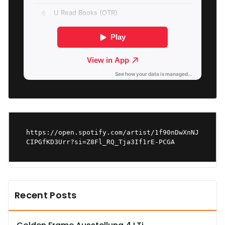
https://open.spotify.com/artist/1f90nDwXnNJ
CIPGfKD3Urr?si=Z8Fl_RQ_Tja3If1rE-PCGA
Recent Posts