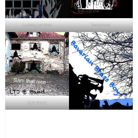
Ludwig London
Fishbrook
Ltj & Vand