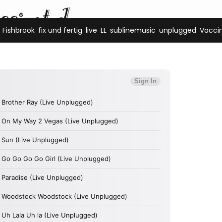
,
,
,
,
,
,
Fishbrook
fix und fertig
live
LL
sublinemusic
unplugged
Vacci