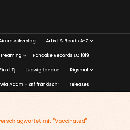
A
i
r
o
m
u
s
i
k
v
e
r
l
a
g
A
r
t
i
s
t
&
B
a
n
d
s
A
-
Z
s
t
r
e
a
m
i
n
g
P
a
n
c
a
k
e
R
e
c
o
r
d
s
L
C
1
8
1
9
E
i
n
s
L
T
j
L
u
d
w
i
g
L
o
n
d
o
n
R
i
g
s
m
a
l
w
i
a
A
d
a
m
–
a
f
f
f
r
ä
n
k
i
s
c
h
“
r
e
l
e
a
s
e
s
verschlagwortet mit "Vaccinated"