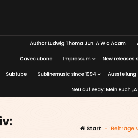
A
u
t
h
o
r
L
u
d
w
i
g
T
h
o
m
a
J
u
n
.
A
W
i
a
A
d
a
m
C
a
v
e
c
l
u
b
o
n
e
I
m
p
r
e
s
s
u
m
N
e
w
r
e
l
e
a
s
e
s
S
u
b
t
u
b
e
S
u
b
l
i
n
e
m
u
s
i
c
s
i
n
c
e
1
9
9
4
A
u
s
s
t
e
l
l
u
n
g
N
e
u
a
u
f
e
B
a
y
:
M
e
i
n
B
u
c
h
„
A
v:
Start
-
Beiträge 