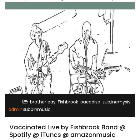
,
,
,
,
brother eay
Fishbrook
oaeadise
sub;inemysiv
admin
Subpinmusic
Vaccinated Live by Fishbrook Band @
Spotify @ iTunes @ amazonmusic