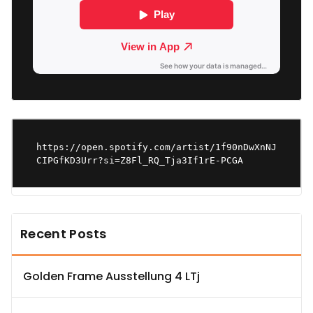
https://open.spotify.com/artist/1f90nDwXnNJ
CIPGfKD3Urr?si=Z8Fl_RQ_Tja3If1rE-PCGA
Recent Posts
Golden Frame Ausstellung 4 LTj