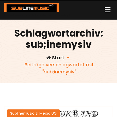
Zum
Inhalt
springen
| sound carrier | music | distribution |streaming |
Schlagwortarchiv:
sub;inemysiv
Start
-
Beiträge verschlagwortet mit
"sub;inemysiv"
Sublinemusic & Media UG