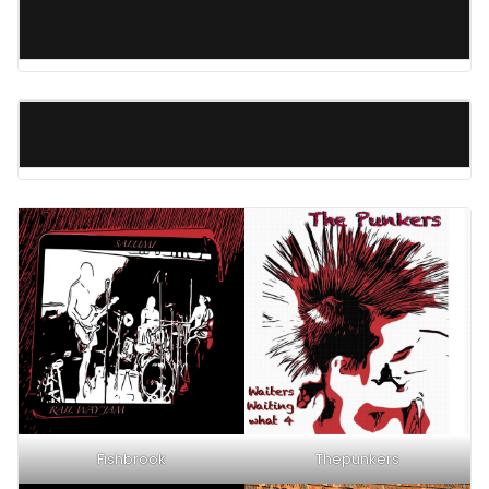
Fishbrook
Thepunkers