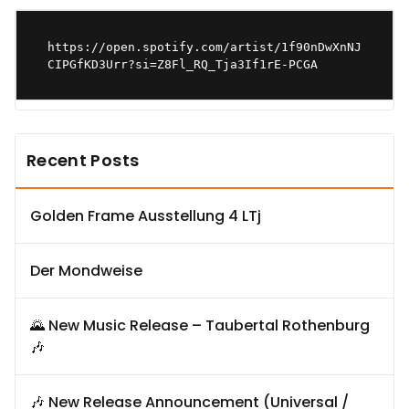
https://open.spotify.com/artist/1f90nDwXnNJ
CIPGfKD3Urr?si=Z8Fl_RQ_Tja3If1rE-PCGA
Recent Posts
Golden Frame Ausstellung 4 LTj
Der Mondweise
🌄 New Music Release – Taubertal Rothenburg
🎶
🎶 New Release Announcement (Universal /