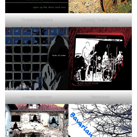
Thetontraegers
Ludwig Thoma Jun
Ludwig London
Fishbrook