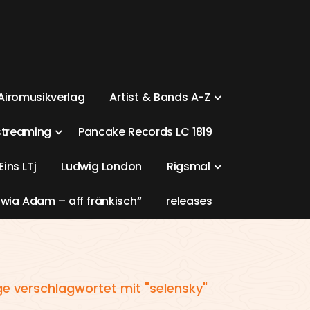
A
i
r
o
m
u
s
i
k
v
e
r
l
a
g
A
r
t
i
s
t
&
B
a
n
d
s
A
-
Z
s
t
r
e
a
m
i
n
g
P
a
n
c
a
k
e
R
e
c
o
r
d
s
L
C
1
8
1
9
E
i
n
s
L
T
j
L
u
d
w
i
g
L
o
n
d
o
n
R
i
g
s
m
a
l
w
i
a
A
d
a
m
–
a
f
f
f
r
ä
n
k
i
s
c
h
“
r
e
l
e
a
s
e
s
ge verschlagwortet mit "selensky"