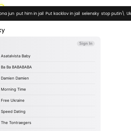
,
,
,
,
,
ona jun
put him in jail
Put kacklov in jail
selensky
stop putin\
Uk
ky