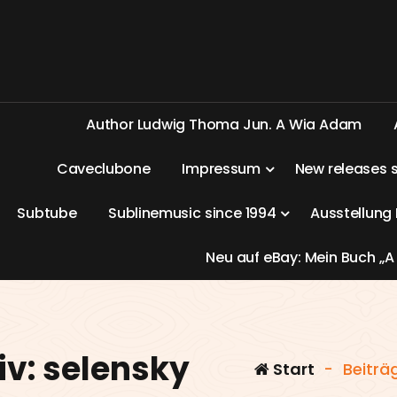
A
u
t
h
o
r
L
u
d
w
i
g
T
h
o
m
a
J
u
n
.
A
W
i
a
A
d
a
m
C
a
v
e
c
l
u
b
o
n
e
I
m
p
r
e
s
s
u
m
N
e
w
r
e
l
e
a
s
e
s
S
u
b
t
u
b
e
S
u
b
l
i
n
e
m
u
s
i
c
s
i
n
c
e
1
9
9
4
A
u
s
s
t
e
l
l
u
n
g
N
e
u
a
u
f
e
B
a
y
:
M
e
i
n
B
u
c
h
„
A
v: selensky
Start
-
Beiträ