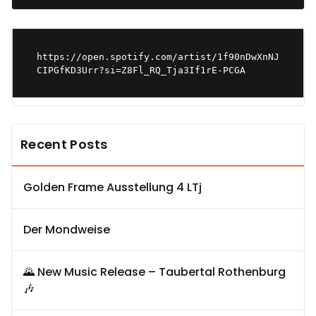
https://open.spotify.com/artist/1f90nDwXnNJ
CIPGfKD3Urr?si=Z8Fl_RQ_Tja3If1rE-PCGA
Recent Posts
Golden Frame Ausstellung 4 LTj
Der Mondweise
🌄 New Music Release – Taubertal Rothenburg
🎶