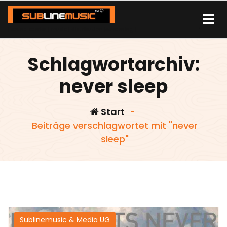
Zum
Inhalt
springen
| sound carrier | music | distribution |streaming |
Schlagwortarchiv:
never sleep
Start
-
Beiträge verschlagwortet mit "never
sleep"
Sublinemusic & Media UG