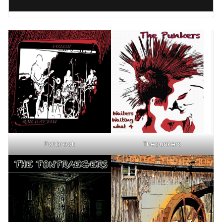
Fishbrook
Thepunkers