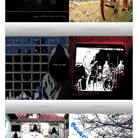
Thetontraegers
Ludwig Thoma Jun
Ludwig London
Fishbrook