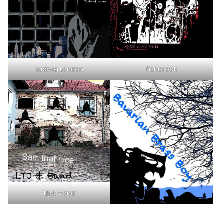
Ludwig London
Fishbrook
Ltj & Vand