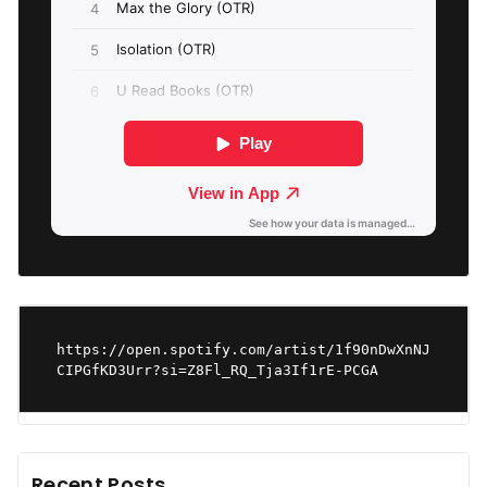
https://open.spotify.com/artist/1f90nDwXnNJ
CIPGfKD3Urr?si=Z8Fl_RQ_Tja3If1rE-PCGA
Recent Posts