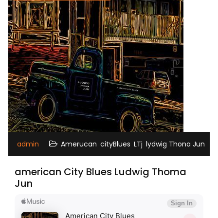
,
,
,
admin
Amerucan
cityBlues
LTj
lydwig Thona Jun
american City Blues Ludwig Thoma
Jun