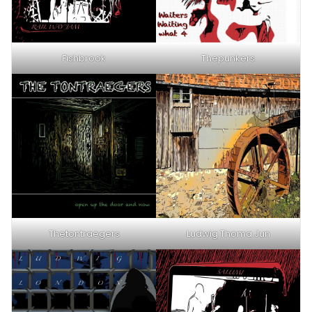
Fishbrook
Thepunkers
Thetontraegers
Ludwig Thoma Jun