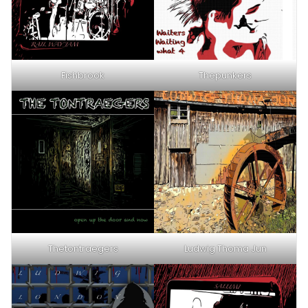
Fishbrook
Thepunkers
Thetontraegers
Ludwig Thoma Jun