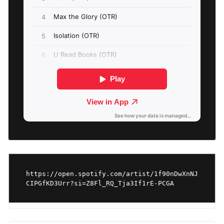
https://open.spotify.com/artist/1f90nDwXnNJ
CIPGfKD3Urr?si=Z8Fl_RQ_Tja3If1rE-PCGA