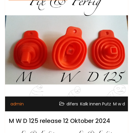
,
,
admin
difers
Kalk innen Putz
M w d
M W D 125 release 12 Oktober 2024