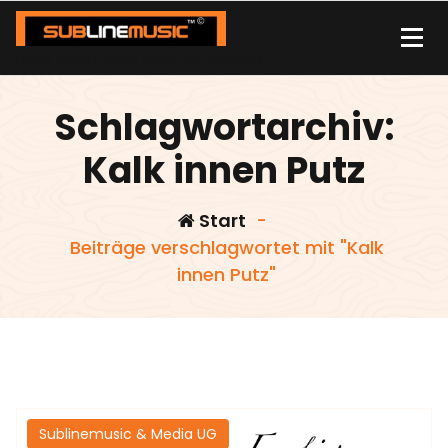
Zum
Inhalt
springen
| sound carrier | music | distribution |streaming |
Schlagwortarchiv:
Kalk innen Putz
Start
-
Beiträge verschlagwortet mit "Kalk
innen Putz"
Sublinemusic & Media UG