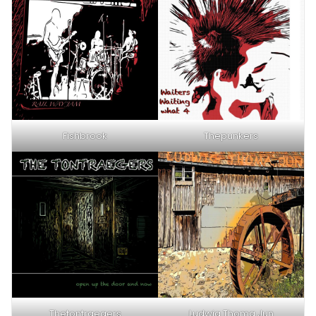
Fishbrook
Thepunkers
Thetontraegers
Ludwig Thoma Jun