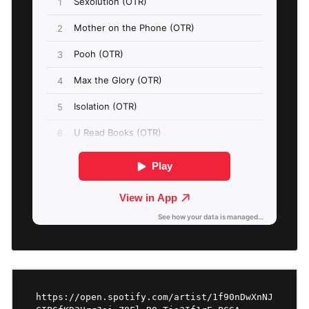
https://open.spotify.com/artist/1f90nDwXnNJ