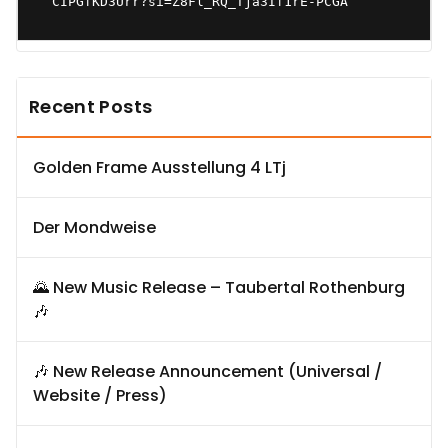
CIPGfKD3Urr?si=Z8Fl_RQ_Tja3If1rE-PCGA
Recent Posts
Golden Frame Ausstellung 4 LTj
Der Mondweise
🌄 New Music Release – Taubertal Rothenburg
🎶
🎶 New Release Announcement (Universal /
Website / Press)