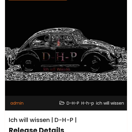
,
,
admin
D-H-P
H-h-p
ich will wissen
Ich will wissen | D-H-P |
Release Details