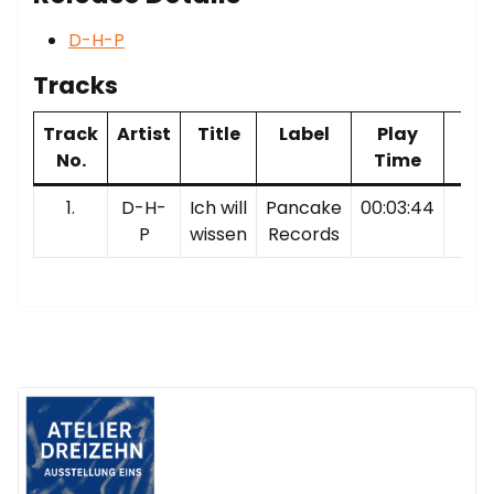
D-H-P
Tracks
Track
Artist
Title
Label
Play
No.
Time
1.
D-H-
Ich will
Pancake
00:03:44
P
wissen
Records