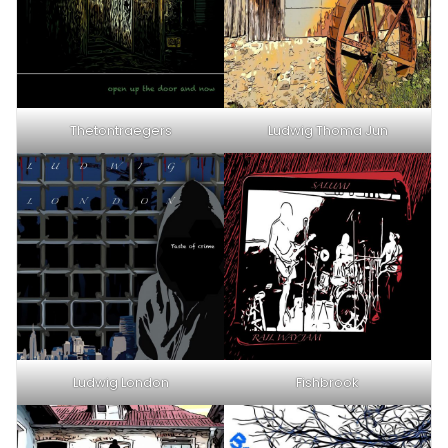
Thetontraegers
Ludwig Thoma Jun
Ludwig London
Fishbrook