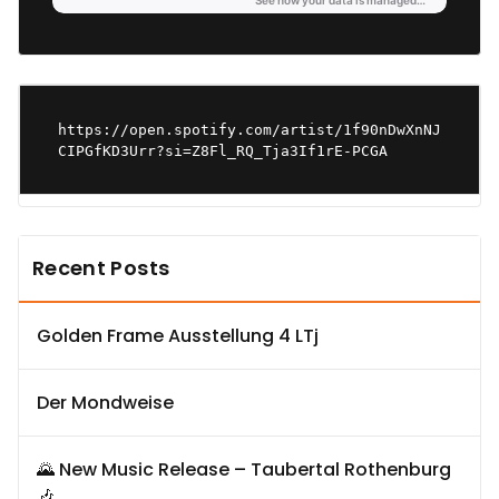
https://open.spotify.com/artist/1f90nDwXnNJ
CIPGfKD3Urr?si=Z8Fl_RQ_Tja3If1rE-PCGA
Recent Posts
Golden Frame Ausstellung 4 LTj
Der Mondweise
🌄 New Music Release – Taubertal Rothenburg
🎶