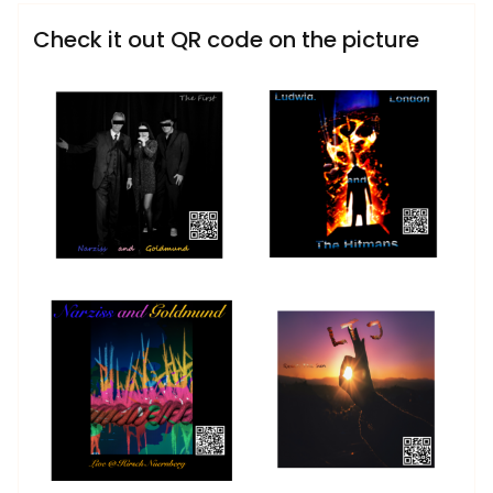
Sublinemusic & Media UG
Check it out QR code on the picture