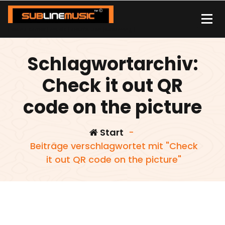
Zum
Inhalt
springen
| sound carrier | music | distribution |streaming |
Schlagwortarchiv:
Check it out QR
code on the picture
Start
-
Beiträge verschlagwortet mit "Check
it out QR code on the picture"
,
Check it out QR code on the picture
fix und
,
admin
fertig
narziss and gold und