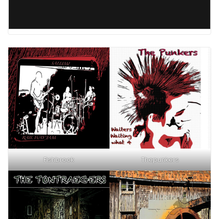
Fishbrook
Thepunkers