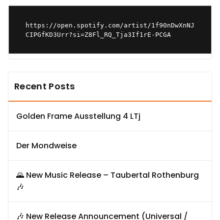
https://open.spotify.com/artist/1f90nDwXnNJ
CIPGfKD3Urr?si=Z8Fl_RQ_Tja3If1rE-PCGA
Recent Posts
Golden Frame Ausstellung 4 LTj
Der Mondweise
🌄 New Music Release – Taubertal Rothenburg
🎶
🎶 New Release Announcement (Universal /