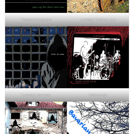
Thetontraegers
Ludwig Thoma Jun
Ludwig London
Fishbrook