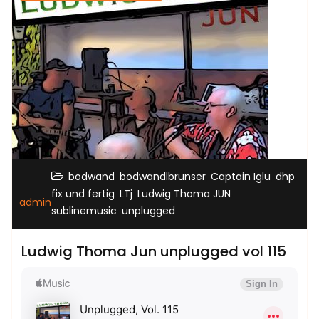
,
,
,
,
bodwand
bodwandlbrunser
Captain Iglu
dhp
,
,
,
fix und fertig
LTj
Ludwig Thoma JUN
admin
,
sublinemusic
unplugged
Ludwig Thoma Jun unplugged vol 115