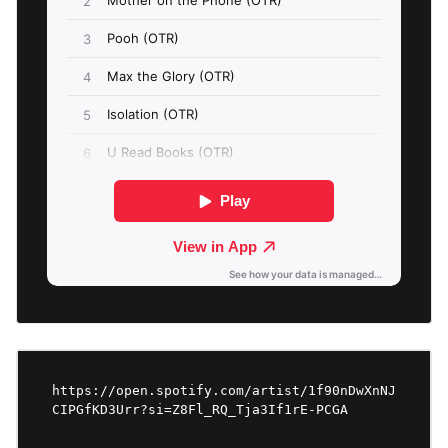
https://open.spotify.com/artist/1f90nDwXnNJ
CIPGfKD3Urr?si=Z8Fl_RQ_Tja3If1rE-PCGA