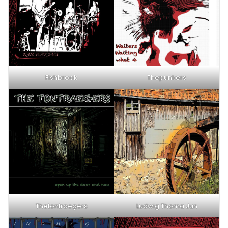
Fishbrook
Thepunkers
Thetontraegers
Ludwig Thoma Jun