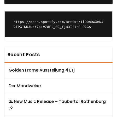
https://open.spotify.com/artist/1f90nDwXnNJ
CIPGfKD3Urr?si=Z8Fl_RQ_Tja3If1rE-PCGA
Recent Posts
Golden Frame Ausstellung 4 LTj
Der Mondweise
🌄 New Music Release – Taubertal Rothenburg
🎶