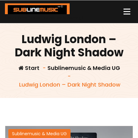
Zum
Inhalt
springen
| sound carrier | music | distribution |streaming |
Ludwig London –
Dark Night Shadow
Start
-
Sublinemusic & Media UG
-
Ludwig London – Dark Night Shadow
Sublinemusic & Media UG