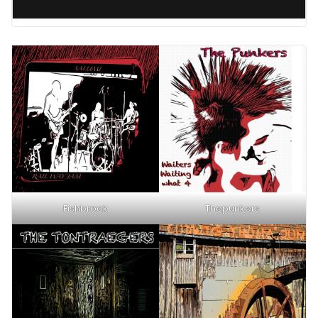
Fishbrook
Thepunkers