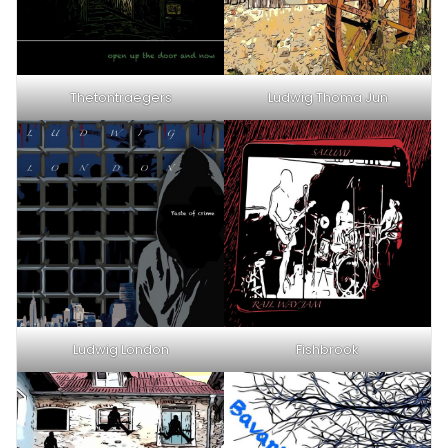
Thetontraegers
Ludwig Thoma Jun
Ludwig London
Fishbrook