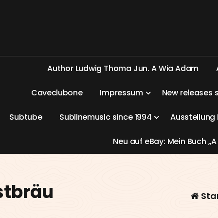
A
u
t
h
o
r
L
u
d
w
i
g
T
h
o
m
a
J
u
n
.
A
W
i
a
A
d
a
m
C
a
v
e
c
l
u
b
o
n
e
I
m
p
r
e
s
s
u
m
N
e
w
r
e
l
e
a
s
e
s
S
u
b
t
u
b
e
S
u
b
l
i
n
e
m
u
s
i
c
s
i
n
c
e
1
9
9
4
A
u
s
s
t
e
l
l
u
n
g
N
e
u
a
u
f
e
B
a
y
:
M
e
i
n
B
u
c
h
„
A
stbräu
Sta