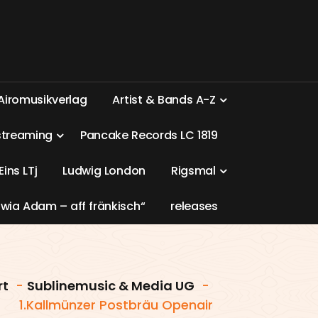
A
i
r
o
m
u
s
i
k
v
e
r
l
a
g
A
r
t
i
s
t
&
B
a
n
d
s
A
-
Z
s
t
r
e
a
m
i
n
g
P
a
n
c
a
k
e
R
e
c
o
r
d
s
L
C
1
8
1
9
E
i
n
s
L
T
j
L
u
d
w
i
g
L
o
n
d
o
n
R
i
g
s
m
a
l
w
i
a
A
d
a
m
–
a
f
f
f
r
ä
n
k
i
s
c
h
“
r
e
l
e
a
s
e
s
rt
-
Sublinemusic & Media UG
-
1.Kallmünzer Postbräu Openair