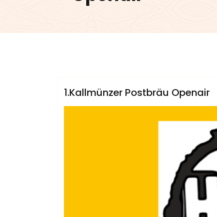
admin
Sublinemusic & Media UG
1.Kallmünzer Postbräu Openair