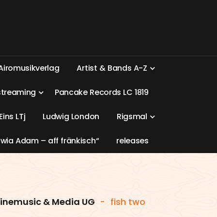
A
i
r
o
m
u
s
i
k
v
e
r
l
a
g
A
r
t
i
s
t
&
B
a
n
d
s
A
-
Z
s
t
r
e
a
m
i
n
g
P
a
n
c
a
k
e
R
e
c
o
r
d
s
L
C
1
8
1
9
E
i
n
s
L
T
j
L
u
d
w
i
g
L
o
n
d
o
n
R
i
g
s
m
a
l
w
i
a
A
d
a
m
–
a
f
f
f
r
ä
n
k
i
s
c
h
“
r
e
l
e
a
s
e
s
linemusic & Media UG
-
fish two