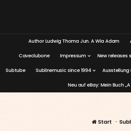
A
u
t
h
o
r
L
u
d
w
i
g
T
h
o
m
a
J
u
n
.
A
W
i
a
A
d
a
m
C
a
v
e
c
l
u
b
o
n
e
I
m
p
r
e
s
s
u
m
N
e
w
r
e
l
e
a
s
e
s
S
u
b
t
u
b
e
S
u
b
l
i
n
e
m
u
s
i
c
s
i
n
c
e
1
9
9
4
A
u
s
s
t
e
l
l
u
n
g
N
e
u
a
u
f
e
B
a
y
:
M
e
i
n
B
u
c
h
„
A
Start
-
Sub