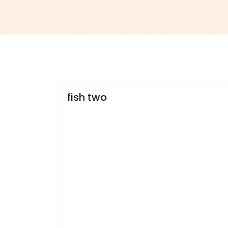
admin
Sublinemusic & Media UG
fish two