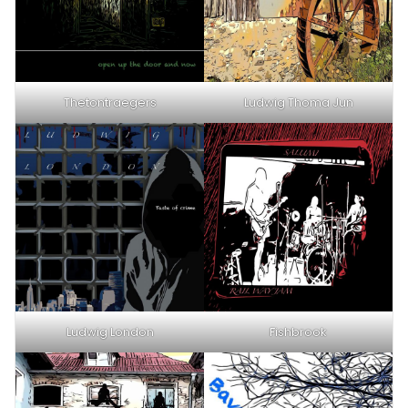
Thetontraegers
Ludwig Thoma Jun
Ludwig London
Fishbrook