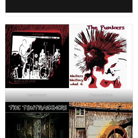
Fishbrook
Thepunkers