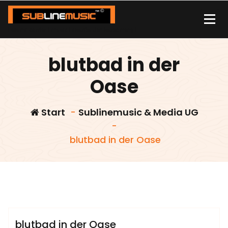
Zum
Inhalt
springen
| sound carrier | music | distribution |streaming |
blutbad in der
Oase
Start
-
Sublinemusic & Media UG
-
blutbad in der Oase
admin
Sublinemusic & Media UG
blutbad in der Oase