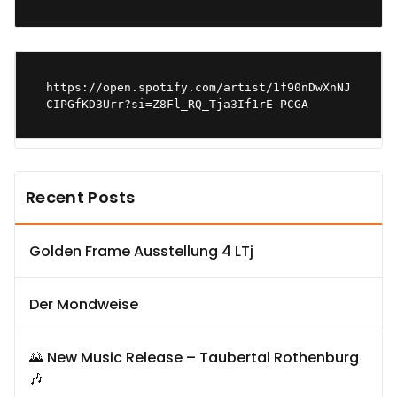
https://open.spotify.com/artist/1f90nDwXnNJ
CIPGfKD3Urr?si=Z8Fl_RQ_Tja3If1rE-PCGA
Recent Posts
Golden Frame Ausstellung 4 LTj
Der Mondweise
🌄 New Music Release – Taubertal Rothenburg
🎶