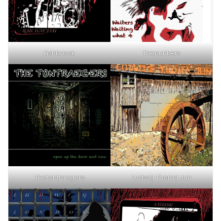
Fishbrook
Thepunkers
Thetontraegers
Ludwig Thoma Jun