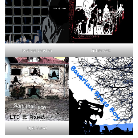
Ludwig London
Fishbrook
Ltj & Vand