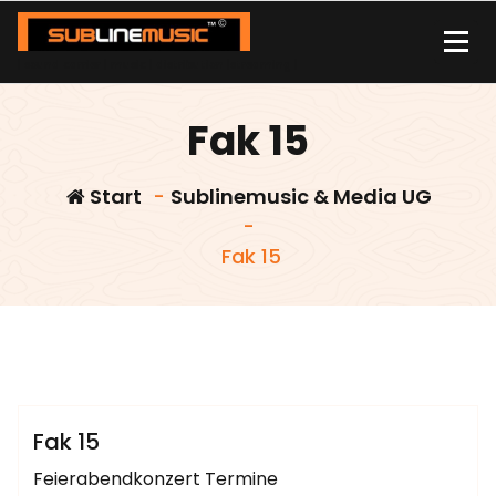
Zum
Inhalt
springen
| sound carrier | music | distribution |streaming |
Fak 15
Start
-
Sublinemusic & Media UG
-
Fak 15
admin
Sublinemusic & Media UG
Fak 15
Feierabendkonzert Termine