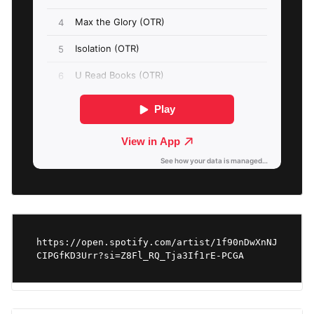
https://open.spotify.com/artist/1f90nDwXnNJ
CIPGfKD3Urr?si=Z8Fl_RQ_Tja3If1rE-PCGA