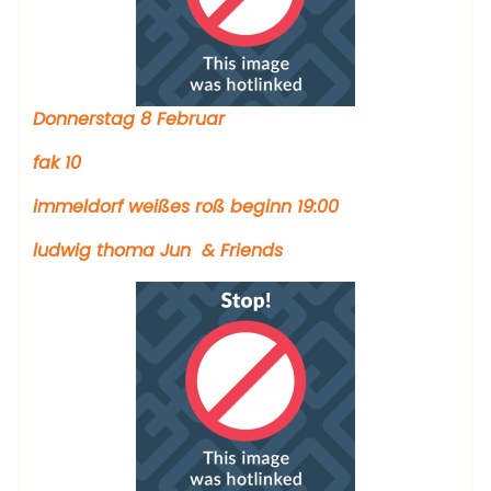
Donnerstag 8 Februar
fak 10
immeldorf weißes roß beginn 19:00
ludwig thoma Jun & Friends