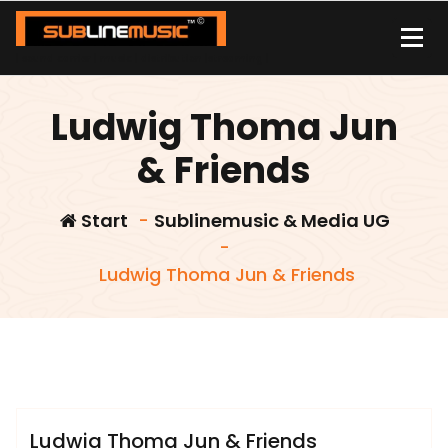
Zum
Inhalt
springen
| sound carrier | music | distribution |streaming |
Ludwig Thoma Jun
& Friends
Start
-
Sublinemusic & Media UG
-
Ludwig Thoma Jun & Friends
admin
Sublinemusic & Media UG
Ludwig Thoma Jun & Friends