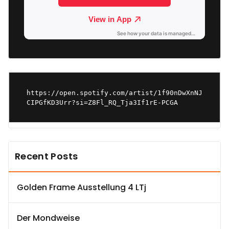
https://open.spotify.com/artist/1f90nDwXnNJ
CIPGfKD3Urr?si=Z8Fl_RQ_Tja3If1rE-PCGA
Recent Posts
Golden Frame Ausstellung 4 LTj
Der Mondweise