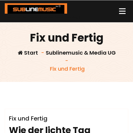
Zum
Inhalt
springen
| sound carrier | music | distribution |streaming |
Fix und Fertig
Start
-
Sublinemusic & Media UG
-
Fix und Fertig
admin
Sublinemusic & Media UG
Fix und Fertig
Wie der lichte Tag