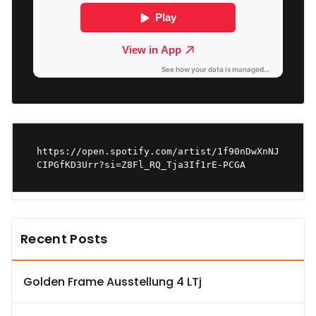
https://open.spotify.com/artist/1f90nDwXnNJ
CIPGfKD3Urr?si=Z8Fl_RQ_Tja3If1rE-PCGA
Recent Posts
Golden Frame Ausstellung 4 LTj