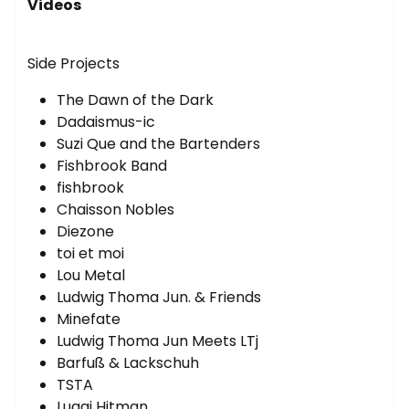
Videos
Side Projects
The Dawn of the Dark
Dadaismus-ic
Suzi Que and the Bartenders
Fishbrook Band
fishbrook
Chaisson Nobles
Diezone
toi et moi
Lou Metal
Ludwig Thoma Jun. & Friends
Minefate
Ludwig Thoma Jun Meets LTj
Barfuß & Lackschuh
TSTA
Luggi Hitman