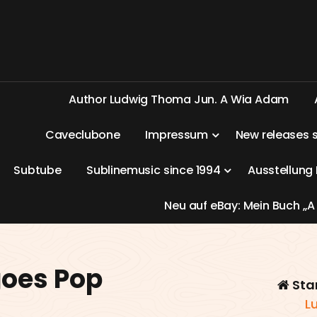
A
u
t
h
o
r
L
u
d
w
i
g
T
h
o
m
a
J
u
n
.
A
W
i
a
A
d
a
m
C
a
v
e
c
l
u
b
o
n
e
I
m
p
r
e
s
s
u
m
N
e
w
r
e
l
e
a
s
e
s
S
u
b
t
u
b
e
S
u
b
l
i
n
e
m
u
s
i
c
s
i
n
c
e
1
9
9
4
A
u
s
s
t
e
l
l
u
n
g
N
e
u
a
u
f
e
B
a
y
:
M
e
i
n
B
u
c
h
„
A
oes Pop
Sta
L