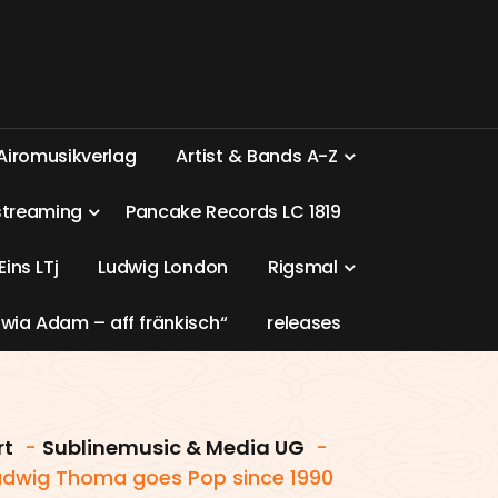
A
i
r
o
m
u
s
i
k
v
e
r
l
a
g
A
r
t
i
s
t
&
B
a
n
d
s
A
-
Z
s
t
r
e
a
m
i
n
g
P
a
n
c
a
k
e
R
e
c
o
r
d
s
L
C
1
8
1
9
E
i
n
s
L
T
j
L
u
d
w
i
g
L
o
n
d
o
n
R
i
g
s
m
a
l
w
i
a
A
d
a
m
–
a
f
f
f
r
ä
n
k
i
s
c
h
“
r
e
l
e
a
s
e
s
rt
-
Sublinemusic & Media UG
-
udwig Thoma goes Pop since 1990