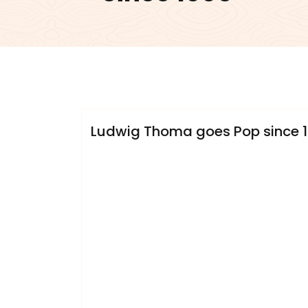
admin
Sublinemusic & Media UG
Ludwig Thoma goes Pop since 