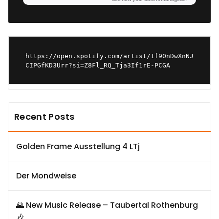
https://open.spotify.com/artist/1f90nDwXnNJ
CIPGfKD3Urr?si=Z8Fl_RQ_Tja3If1rE-PCGA
Recent Posts
Golden Frame Ausstellung 4 LTj
Der Mondweise
🌄 New Music Release – Taubertal Rothenburg
🎶