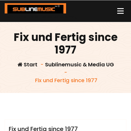
Zum
Inhalt
springen
| sound carrier | music | distribution |streaming |
Fix und Fertig since
1977
Start
-
Sublinemusic & Media UG
-
Fix und Fertig since 1977
admin
Sublinemusic & Media UG
Fix und Fertig since 1977