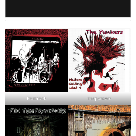
Fishbrook
Thepunkers