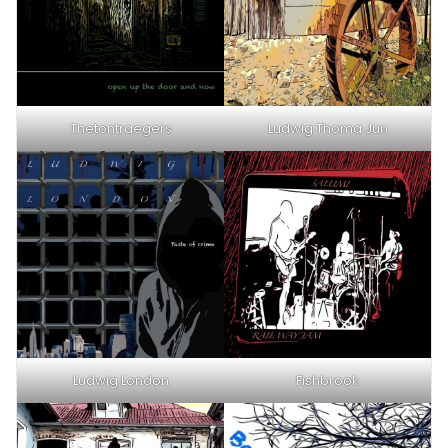
Thetontraegers
Ludwig Thoma Jun
Ludwig London
Fishbrook