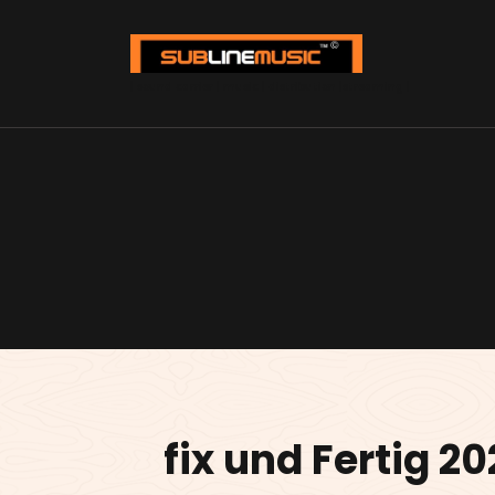
Zum
Inhalt
springen
| sound carrier | music | distribution |streaming |
fix und Fertig 20