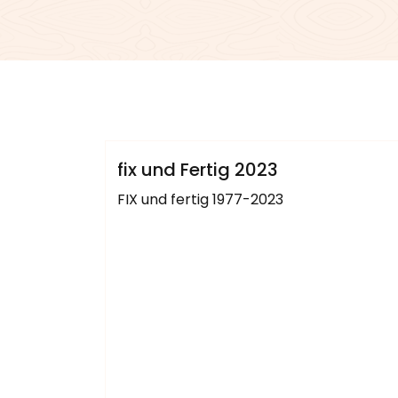
admin
Sublinemusic & Media UG
fix und Fertig 2023
FIX und fertig 1977-2023