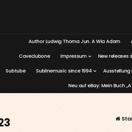
A
u
t
h
o
r
L
u
d
w
i
g
T
h
o
m
a
J
u
n
.
A
W
i
a
A
d
a
m
C
a
v
e
c
l
u
b
o
n
e
I
m
p
r
e
s
s
u
m
N
e
w
r
e
l
e
a
s
e
s
S
u
b
t
u
b
e
S
u
b
l
i
n
e
m
u
s
i
c
s
i
n
c
e
1
9
9
4
A
u
s
s
t
e
l
l
u
n
g
N
e
u
a
u
f
e
B
a
y
:
M
e
i
n
B
u
c
h
„
A
Sta
23