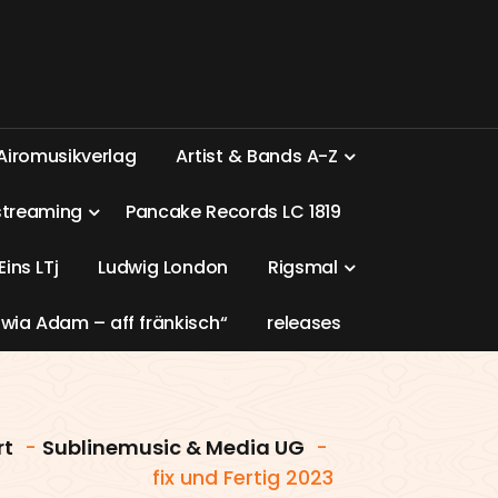
A
i
r
o
m
u
s
i
k
v
e
r
l
a
g
A
r
t
i
s
t
&
B
a
n
d
s
A
-
Z
s
t
r
e
a
m
i
n
g
P
a
n
c
a
k
e
R
e
c
o
r
d
s
L
C
1
8
1
9
E
i
n
s
L
T
j
L
u
d
w
i
g
L
o
n
d
o
n
R
i
g
s
m
a
l
w
i
a
A
d
a
m
–
a
f
f
f
r
ä
n
k
i
s
c
h
“
r
e
l
e
a
s
e
s
rt
-
Sublinemusic & Media UG
-
fix und Fertig 2023