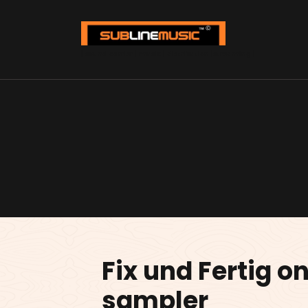
Zum
Inhalt
springen
| sound carrier | music | distribution |streaming |
Fix und Fertig o
sampler