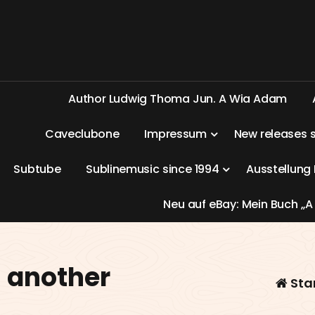
A
u
t
h
o
r
L
u
d
w
i
g
T
h
o
m
a
J
u
n
.
A
W
i
a
A
d
a
m
C
a
v
e
c
l
u
b
o
n
e
I
m
p
r
e
s
s
u
m
N
e
w
r
e
l
e
a
s
e
s
S
u
b
t
u
b
e
S
u
b
l
i
n
e
m
u
s
i
c
s
i
n
c
e
1
9
9
4
A
u
s
s
t
e
l
l
u
n
g
N
e
u
a
u
f
e
B
a
y
:
M
e
i
n
B
u
c
h
„
A
n another
Sta