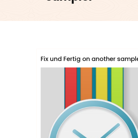
admin
Sublinemusic & Media UG
Fix und Fertig on another sampl