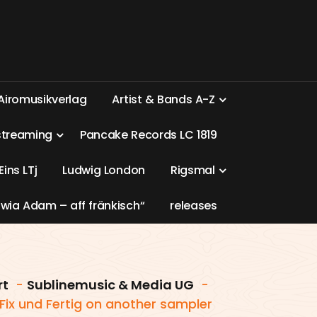
A
i
r
o
m
u
s
i
k
v
e
r
l
a
g
A
r
t
i
s
t
&
B
a
n
d
s
A
-
Z
s
t
r
e
a
m
i
n
g
P
a
n
c
a
k
e
R
e
c
o
r
d
s
L
C
1
8
1
9
E
i
n
s
L
T
j
L
u
d
w
i
g
L
o
n
d
o
n
R
i
g
s
m
a
l
w
i
a
A
d
a
m
–
a
f
f
f
r
ä
n
k
i
s
c
h
“
r
e
l
e
a
s
e
s
rt
-
Sublinemusic & Media UG
-
Fix und Fertig on another sampler