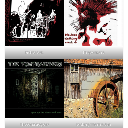
Fishbrook
Thepunkers
Thetontraegers
Ludwig Thoma Jun