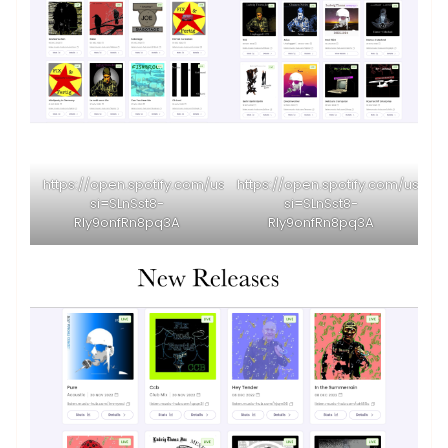
https://open.spotify.com/user/ckfkdxbmpea8uqjsl60zvcnak?
https://open.spotify.com/user
si=SLnSst8-
si=SLnSst8-
RIy9onfRn8pq3A
RIy9onfRn8pq3A