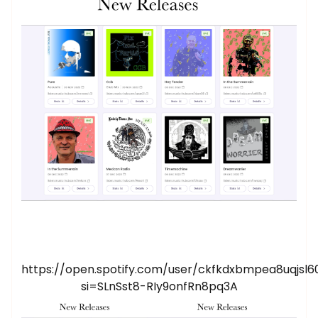
https://open.spotify.com/user/ckfkdxbmpea8uqjsl
si=SLnSst8-RIy9onfRn8pq3A