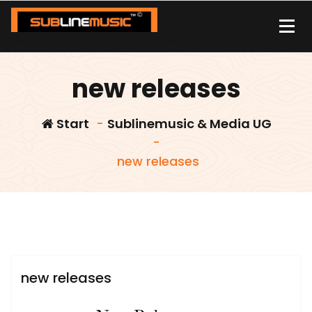
Zum
Inhalt
springen
| sound carrier | music | distribution |streaming |
new releases
Start
-
Sublinemusic & Media UG
-
new releases
admin
Sublinemusic & Media UG
new releases