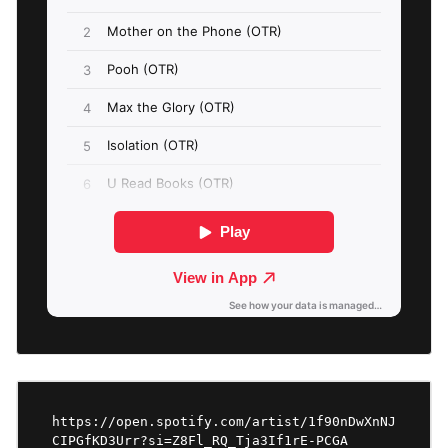
https://open.spotify.com/artist/1f90nDwXnNJ
CIPGfKD3Urr?si=Z8Fl_RQ_Tja3If1rE-PCGA