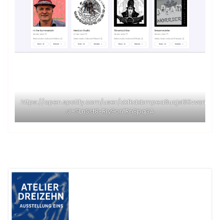
https://open.spotify.com/user/ckfkdxbmpea8uqjsl60zvcnak?
si=SLnSst8-RIy9onfRn8pq3A