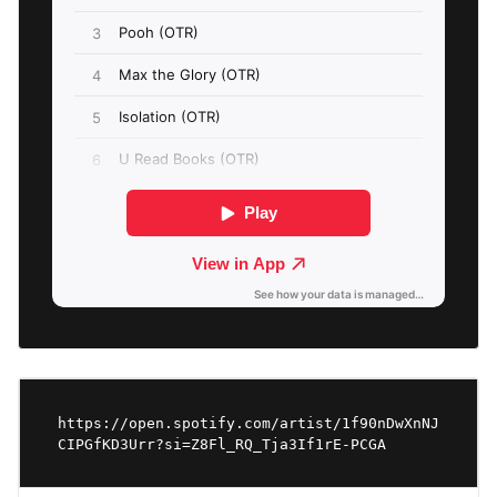
https://open.spotify.com/artist/1f90nDwXnNJ
CIPGfKD3Urr?si=Z8Fl_RQ_Tja3If1rE-PCGA