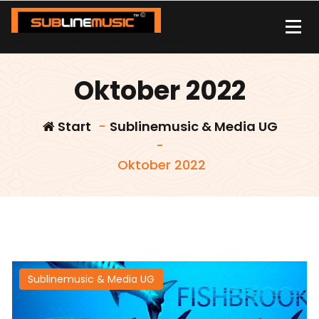
Zum
Inhalt
springen
| sound carrier | music | distribution |streaming |
Oktober 2022
Start
-
Sublinemusic & Media UG
-
Oktober 2022
Sublinemusic & Media UG