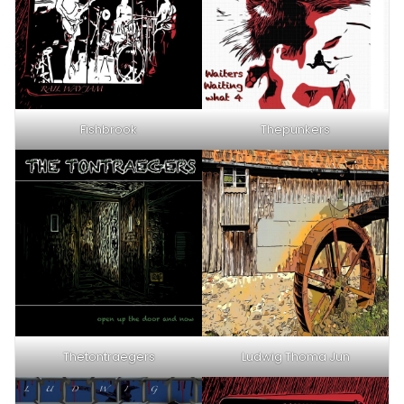
Fishbrook
Thepunkers
Thetontraegers
Ludwig Thoma Jun