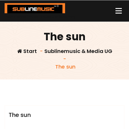
Zum
Inhalt
springen
| sound carrier | music | distribution |streaming |
The sun
Start
-
Sublinemusic & Media UG
-
The sun
admin
Sublinemusic & Media UG
The sun