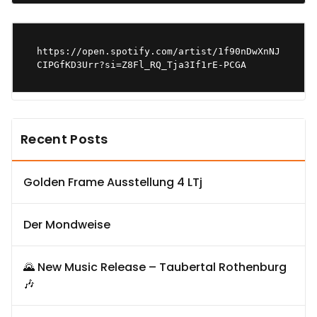
https://open.spotify.com/artist/1f90nDwXnNJ
CIPGfKD3Urr?si=Z8Fl_RQ_Tja3If1rE-PCGA
Recent Posts
Golden Frame Ausstellung 4 LTj
Der Mondweise
🌄 New Music Release – Taubertal Rothenburg
🎶