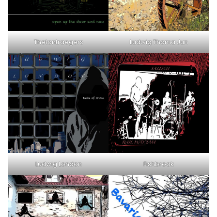
Thetontraegers
Ludwig Thoma Jun
Ludwig London
Fishbrook