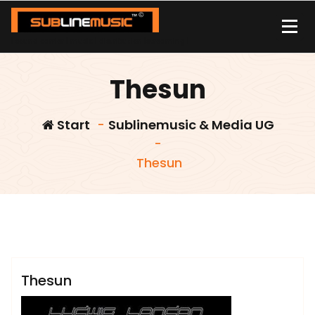
Zum
Inhalt
springen
| sound carrier | music | distribution |streaming |
Thesun
Start
-
Sublinemusic & Media UG
-
Thesun
admin
Sublinemusic & Media UG
Thesun