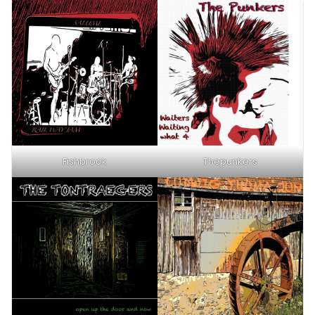
Fishbrook
Thepunkers