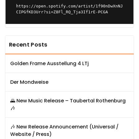
https://open.spotify.com/artist/1f90nDwXnNJ
CIPGfKD3Urr?si=Z8Fl_RQ_Tja3If1rE-PCGA
Recent Posts
Golden Frame Ausstellung 4 LTj
Der Mondweise
🌄 New Music Release – Taubertal Rothenburg
🎶
🎶 New Release Announcement (Universal /
Website / Press)