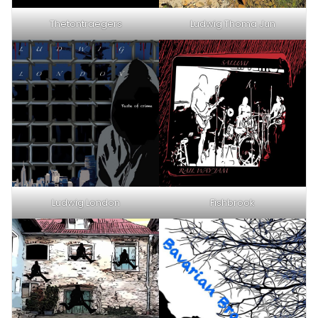
Thetontraegers
Ludwig Thoma Jun
Ludwig London
Fishbrook