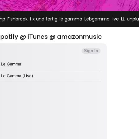
,
,
,
,
,
,
,
hp
Fishbrook
fix und fertig
le gamma
Lebgamma
live
LL
unpl
 Spotify @ iTunes @ amazonmusic