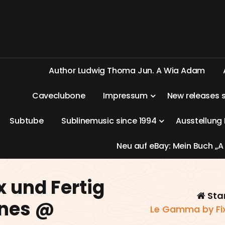
A
u
t
h
o
r
L
u
d
w
i
g
T
h
o
m
a
J
u
n
.
A
W
i
a
A
d
a
m
C
a
v
e
c
l
u
b
o
n
e
I
m
p
r
e
s
s
u
m
N
e
w
r
e
l
e
a
s
e
s
S
u
b
t
u
b
e
S
u
b
l
i
n
e
m
u
s
i
c
s
i
n
c
e
1
9
9
4
A
u
s
s
t
e
l
l
u
n
g
N
e
u
a
u
f
e
B
a
y
:
M
e
i
n
B
u
c
h
„
A
 und Fertig
Sta
unes @
Le Gamma by Fix