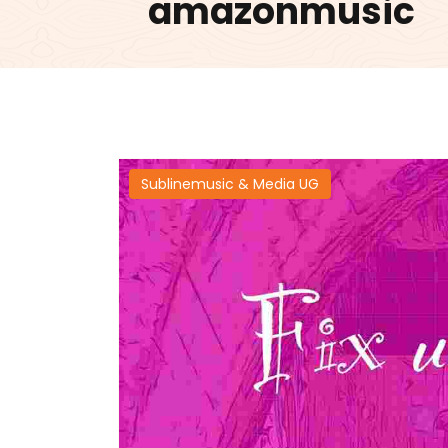
amazonmusic
Sublinemusic & Media UG