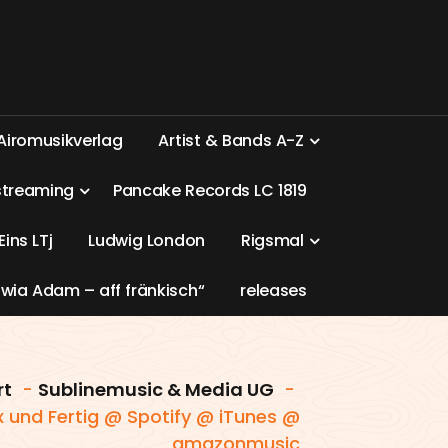
A
i
r
o
m
u
s
i
k
v
e
r
l
a
g
A
r
t
i
s
t
&
B
a
n
d
s
A
-
Z
s
t
r
e
a
m
i
n
g
P
a
n
c
a
k
e
R
e
c
o
r
d
s
L
C
1
8
1
9
E
i
n
s
L
T
j
L
u
d
w
i
g
L
o
n
d
o
n
R
i
g
s
m
a
l
w
i
a
A
d
a
m
–
a
f
f
f
r
ä
n
k
i
s
c
h
“
r
e
l
e
a
s
e
s
rt
-
Sublinemusic & Media UG
-
 und Fertig @ Spotify @ iTunes @
amazonmusic