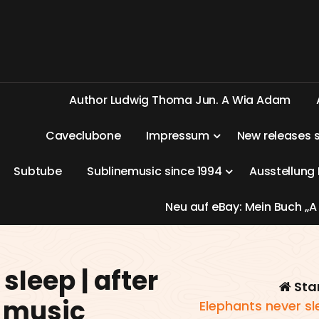
A
u
t
h
o
r
L
u
d
w
i
g
T
h
o
m
a
J
u
n
.
A
W
i
a
A
d
a
m
C
a
v
e
c
l
u
b
o
n
e
I
m
p
r
e
s
s
u
m
N
e
w
r
e
l
e
a
s
e
s
S
u
b
t
u
b
e
S
u
b
l
i
n
e
m
u
s
i
c
s
i
n
c
e
1
9
9
4
A
u
s
s
t
e
l
l
u
n
g
N
e
u
a
u
f
e
B
a
y
:
M
e
i
n
B
u
c
h
„
A
sleep | after
Sta
 music
Elephants never s