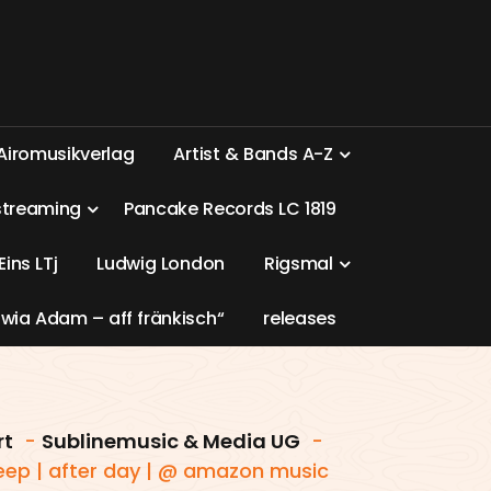
A
i
r
o
m
u
s
i
k
v
e
r
l
a
g
A
r
t
i
s
t
&
B
a
n
d
s
A
-
Z
s
t
r
e
a
m
i
n
g
P
a
n
c
a
k
e
R
e
c
o
r
d
s
L
C
1
8
1
9
E
i
n
s
L
T
j
L
u
d
w
i
g
L
o
n
d
o
n
R
i
g
s
m
a
l
w
i
a
A
d
a
m
–
a
f
f
f
r
ä
n
k
i
s
c
h
“
r
e
l
e
a
s
e
s
rt
-
Sublinemusic & Media UG
-
leep | after day | @ amazon music