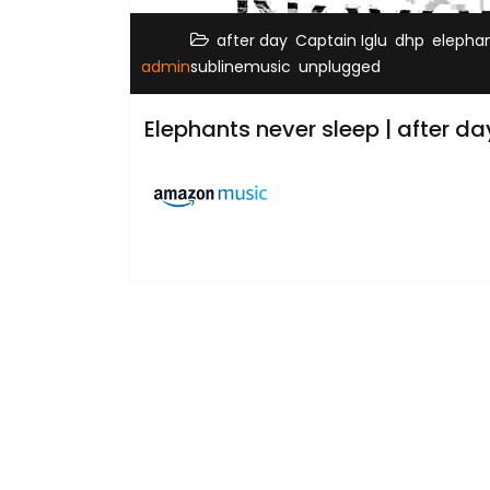
,
,
,
after day
Captain Iglu
dhp
elephan
,
admin
sublinemusic
unplugged
Elephants never sleep | after 