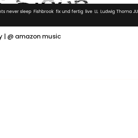
,
,
,
,
,
ts never sleep
Fishbrook
fix und fertig
live
LL
Ludwig Thoma J
day | @ amazon music