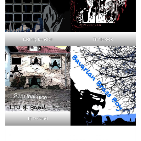
Ludwig London
Fishbrook
Ltj & Vand