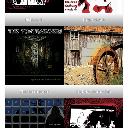
Fishbrook
Thepunkers
Thetontraegers
Ludwig Thoma Jun