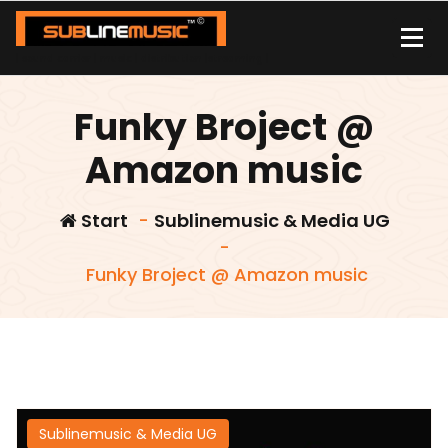
Zum
Inhalt
springen
| sound carrier | music | distribution |streaming |
Funky Broject @
Amazon music
Start
-
Sublinemusic & Media UG
-
Funky Broject @ Amazon music
Sublinemusic & Media UG