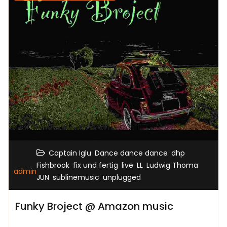
,
,
,
Captain Iglu
Dance dance dance
dhp
,
,
,
,
Fishbrook
fix und fertig
live
LL
Ludwig Thoma
admin
,
,
JUN
sublinemusic
unplugged
Funky Broject @ Amazon music