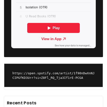
https://open.spotify.com/artist/1f90nDwXnNJ
CIPGfKD3Urr?si=Z8Fl_RQ_Tja3If1rE-PCGA
Recent Posts