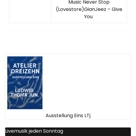
Music Never Stop
(Lovestore)GianJeez – Give
You
Ausstellung Eins LTj
Livemusik jeden Sonntag