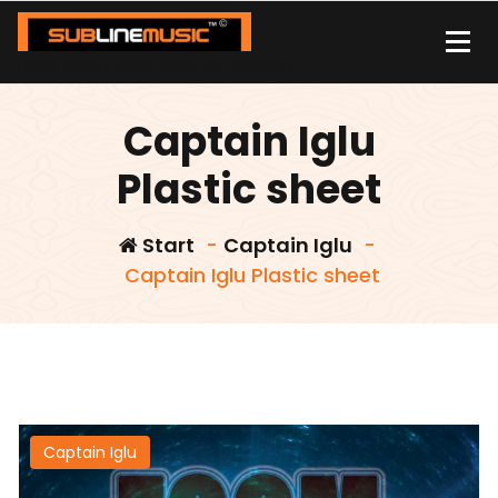
Zum
Inhalt
springen
| sound carrier | music | distribution |streaming |
Captain Iglu
Plastic sheet
Start
-
Captain Iglu
-
Captain Iglu Plastic sheet
Captain Iglu