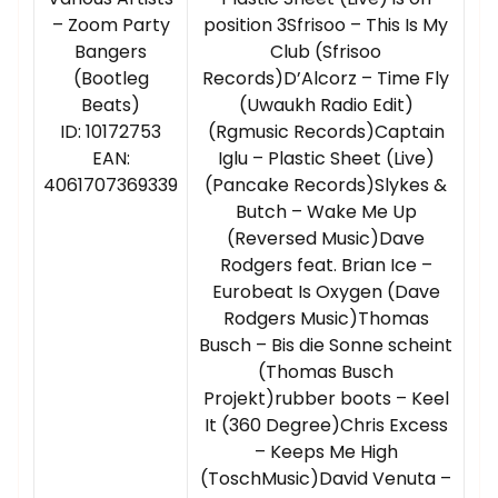
– Zoom Party
position 3Sfrisoo – This Is My
Bangers
Club (Sfrisoo
(Bootleg
Records)D’Alcorz – Time Fly
Beats)
(Uwaukh Radio Edit)
ID: 10172753
(Rgmusic Records)Captain
EAN:
Iglu – Plastic Sheet (Live)
4061707369339
(Pancake Records)Slykes &
Butch – Wake Me Up
(Reversed Music)Dave
Rodgers feat. Brian Ice –
Eurobeat Is Oxygen (Dave
Rodgers Music)Thomas
Busch – Bis die Sonne scheint
(Thomas Busch
Projekt)rubber boots – Keel
It (360 Degree)Chris Excess
– Keeps Me High
(ToschMusic)David Venuta –