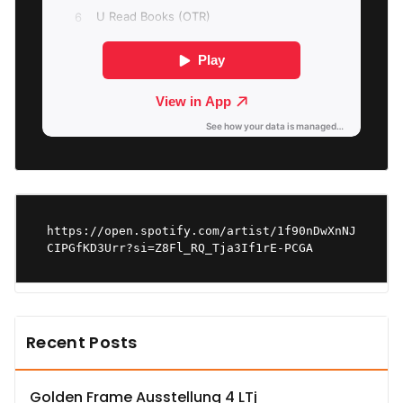
https://open.spotify.com/artist/1f90nDwXnNJ
CIPGfKD3Urr?si=Z8Fl_RQ_Tja3If1rE-PCGA
Recent Posts
Golden Frame Ausstellung 4 LTj