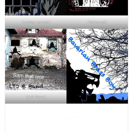
Ludwig London
Fishbrook
Ltj & Vand