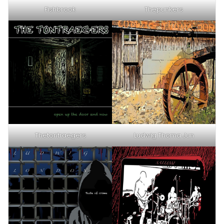
Fishbrook
Thepunkers
Thetontraegers
Ludwig Thoma Jun