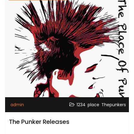
,
,
admin
1234
place
Thepunkers
The Punker Releases