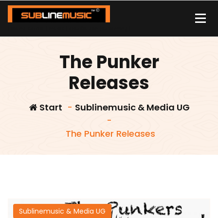
Zum
Inhalt
springen
| sound carrier | music | distribution |streaming |
The Punker
Releases
Start
-
Sublinemusic & Media UG
-
The Punker Releases
Sublinemusic & Media UG