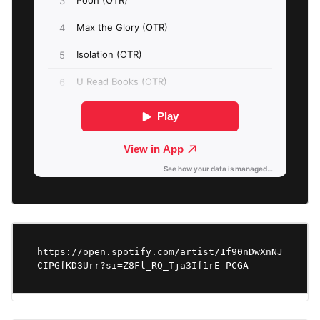
https://open.spotify.com/artist/1f90nDwXnNJ
CIPGfKD3Urr?si=Z8Fl_RQ_Tja3If1rE-PCGA