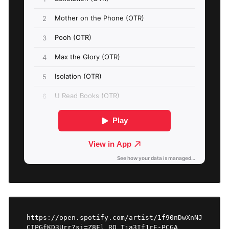
https://open.spotify.com/artist/1f90nDwXnNJ
CIPGfKD3Urr?si=Z8Fl_RQ_Tja3If1rE-PCGA