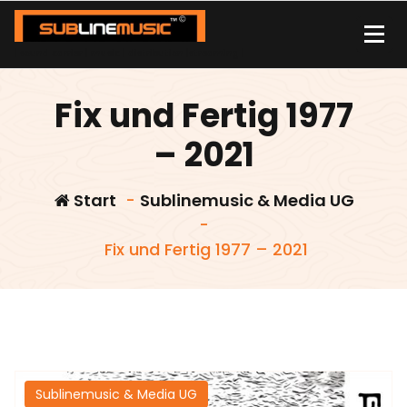
Zum
Inhalt
springen
| sound carrier | music | distribution |streaming |
Fix und Fertig 1977
– 2021
Start
-
Sublinemusic & Media UG
-
Fix und Fertig 1977 – 2021
Sublinemusic & Media UG