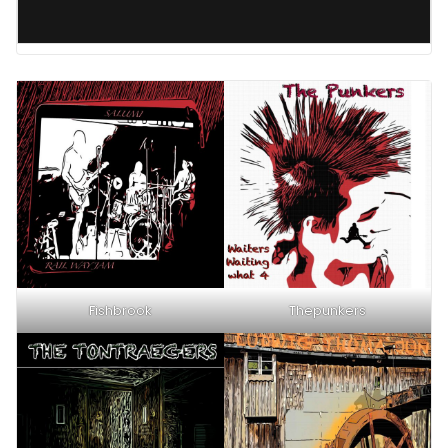
Fishbrook
Thepunkers