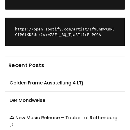
https://open.spotify.com/artist/1f90nDwXnNJ
CIPGfKD3Urr?si=Z8Fl_RQ_Tja3If1rE-PCGA
Recent Posts
Golden Frame Ausstellung 4 LTj
Der Mondweise
🌄 New Music Release – Taubertal Rothenburg
🎶