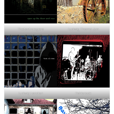
Thetontraegers
Ludwig Thoma Jun
Ludwig London
Fishbrook