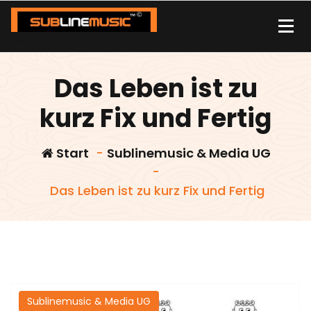
Zum
Inhalt
springen
| sound carrier | music | distribution |streaming |
Das Leben ist zu
kurz Fix und Fertig
Start
-
Sublinemusic & Media UG
-
Das Leben ist zu kurz Fix und Fertig
Sublinemusic & Media UG