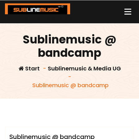
Zum
Inhalt
springen
| sound carrier | music | distribution |streaming |
Sublinemusic @
bandcamp
Start
-
Sublinemusic & Media UG
-
Sublinemusic @ bandcamp
admin
Sublinemusic & Media UG
Sublinemusic @ bandcamp