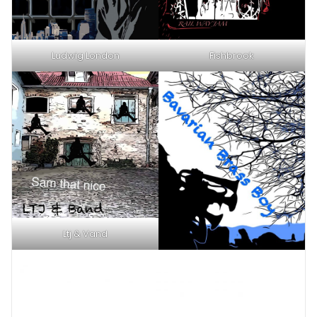
Ludwig London
Fishbrook
Ltj & Vand