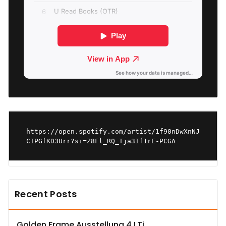
https://open.spotify.com/artist/1f90nDwXnNJ
CIPGfKD3Urr?si=Z8Fl_RQ_Tja3If1rE-PCGA
Recent Posts
Golden Frame Ausstellung 4 LTj