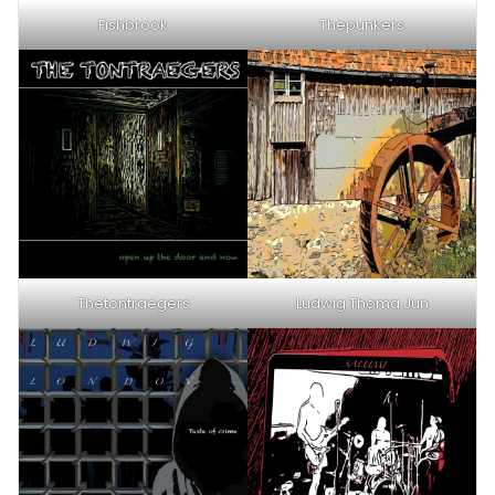
Fishbrook
Thepunkers
Thetontraegers
Ludwig Thoma Jun