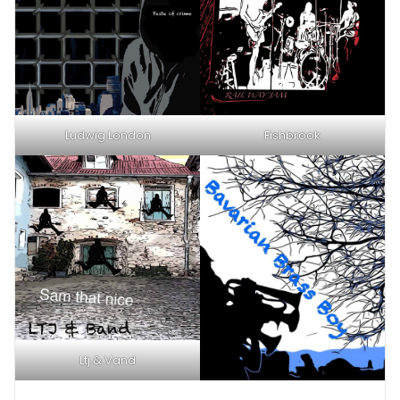
Ludwig London
Fishbrook
Ltj & Vand