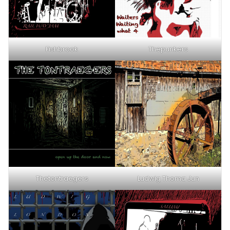
Fishbrook
Thepunkers
Thetontraegers
Ludwig Thoma Jun