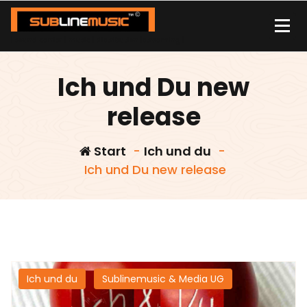
Zum
Inhalt
springen
| sound carrier | music | distribution |streaming |
Ich und Du new
release
Start
-
Ich und du
-
Ich und Du new release
Ich und du
Sublinemusic & Media UG