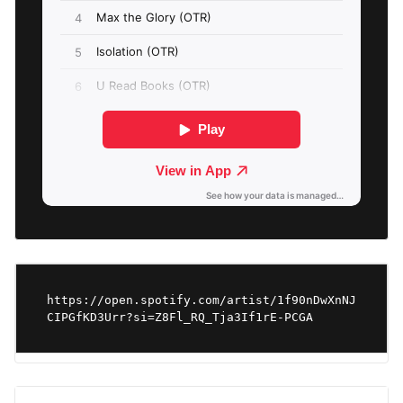
https://open.spotify.com/artist/1f90nDwXnNJ
CIPGfKD3Urr?si=Z8Fl_RQ_Tja3If1rE-PCGA