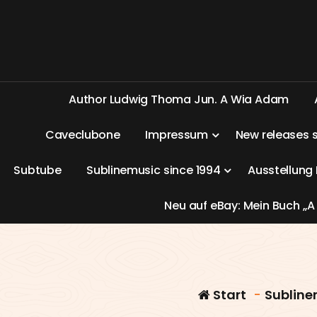
A
u
t
h
o
r
L
u
d
w
i
g
T
h
o
m
a
J
u
n
.
A
W
i
a
A
d
a
m
C
a
v
e
c
l
u
b
o
n
e
I
m
p
r
e
s
s
u
m
N
e
w
r
e
l
e
a
s
e
s
S
u
b
t
u
b
e
S
u
b
l
i
n
e
m
u
s
i
c
s
i
n
c
e
1
9
9
4
A
u
s
s
t
e
l
l
u
n
g
N
e
u
a
u
f
e
B
a
y
:
M
e
i
n
B
u
c
h
„
A
Start
-
Subline