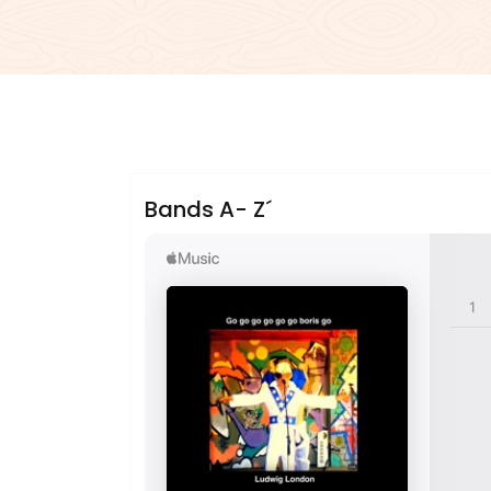
admin
Sublinemusic & Media UG
Bands A- Z´