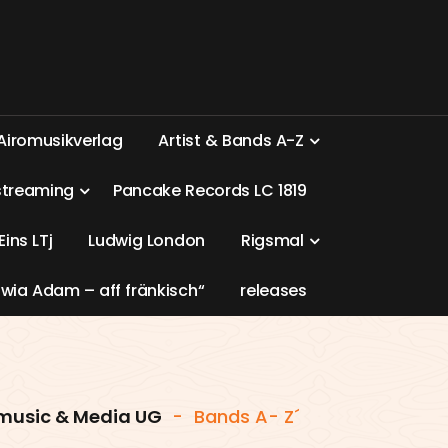
A
i
r
o
m
u
s
i
k
v
e
r
l
a
g
A
r
t
i
s
t
&
B
a
n
d
s
A
-
Z
s
t
r
e
a
m
i
n
g
P
a
n
c
a
k
e
R
e
c
o
r
d
s
L
C
1
8
1
9
E
i
n
s
L
T
j
L
u
d
w
i
g
L
o
n
d
o
n
R
i
g
s
m
a
l
w
i
a
A
d
a
m
–
a
f
f
f
r
ä
n
k
i
s
c
h
“
r
e
l
e
a
s
e
s
music & Media UG
-
Bands A- Z´