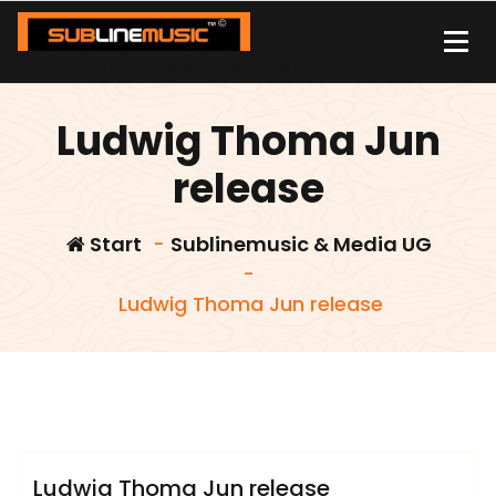
Zum
Inhalt
springen
| sound carrier | music | distribution |streaming |
Ludwig Thoma Jun
release
Start
-
Sublinemusic & Media UG
-
Ludwig Thoma Jun release
admin
Sublinemusic & Media UG
Ludwig Thoma Jun release