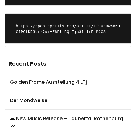
https://open.spotify.com/artist/1f90nDwXnNJ
CIPGfKD3Urr?si=Z8Fl_RQ_Tja3If1rE-PCGA
Recent Posts
Golden Frame Ausstellung 4 LTj
Der Mondweise
🌄 New Music Release – Taubertal Rothenburg
🎶