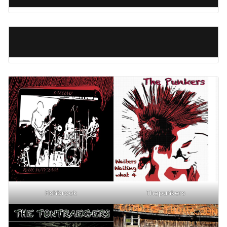
Fishbrook
Thepunkers