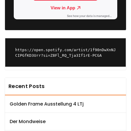
https://open.spotify.com/artist/1f90nDwXnNJ
CIPGfKD3Urr?si=Z8Fl_RQ_Tja3If1rE-PCGA
Recent Posts
Golden Frame Ausstellung 4 LTj
Der Mondweise