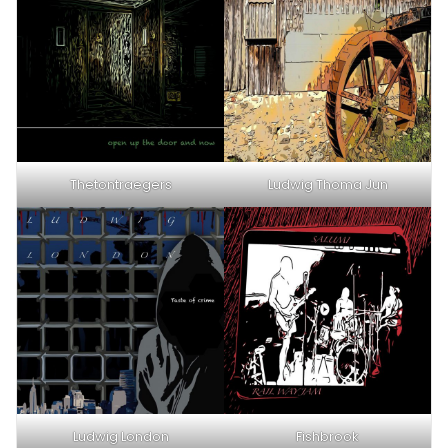
Thetontraegers
Ludwig Thoma Jun
Ludwig London
Fishbrook