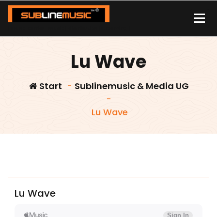
Zum
Inhalt
springen
| sound carrier | music | distribution |streaming |
Lu Wave
Start
-
Sublinemusic & Media UG
-
Lu Wave
admin
Sublinemusic & Media UG
Lu Wave