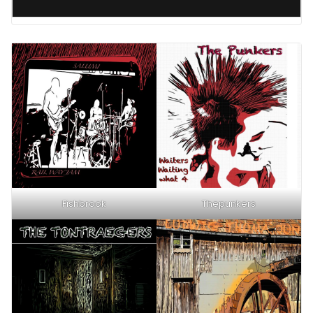
Fishbrook
Thepunkers