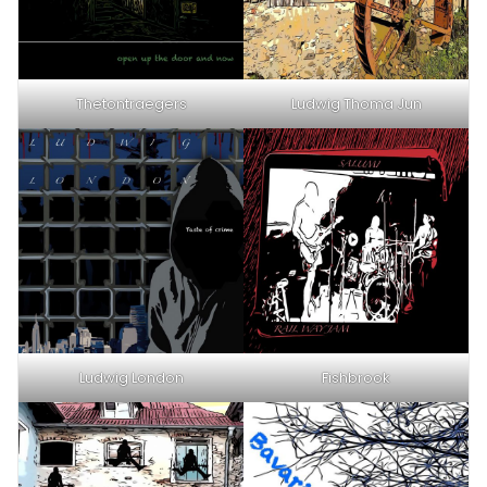
Thetontraegers
Ludwig Thoma Jun
Ludwig London
Fishbrook