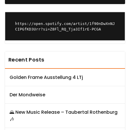
https://open.spotify.com/artist/1f90nDwXnNJ
CIPGfKD3Urr?si=Z8Fl_RQ_Tja3If1rE-PCGA
Recent Posts
Golden Frame Ausstellung 4 LTj
Der Mondweise
🌄 New Music Release – Taubertal Rothenburg
🎶