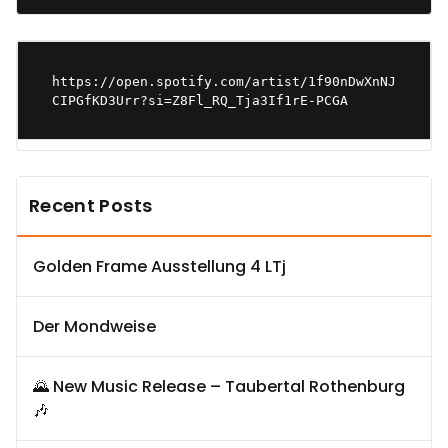
https://open.spotify.com/artist/1f90nDwXnNJ
CIPGfKD3Urr?si=Z8Fl_RQ_Tja3If1rE-PCGA
Recent Posts
Golden Frame Ausstellung 4 LTj
Der Mondweise
🌄 New Music Release – Taubertal Rothenburg
🎶