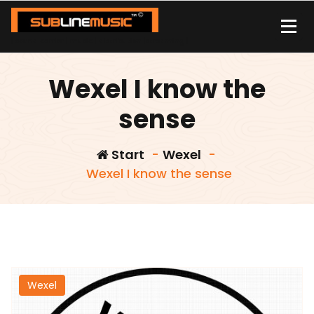
Zum
Inhalt
springen
| sound carrier | music | distribution |streaming |
Wexel I know the
sense
Start
-
Wexel
-
Wexel I know the sense
Wexel