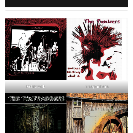
Fishbrook
Thepunkers