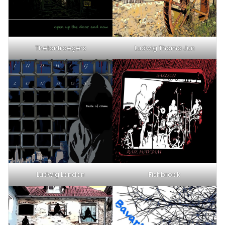
Thetontraegers
Ludwig Thoma Jun
Ludwig London
Fishbrook