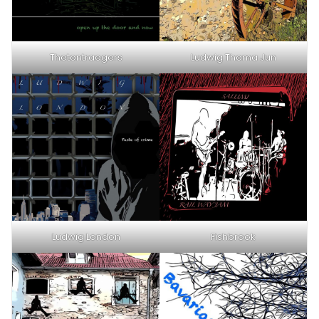
Thetontraegers
Ludwig Thoma Jun
Ludwig London
Fishbrook