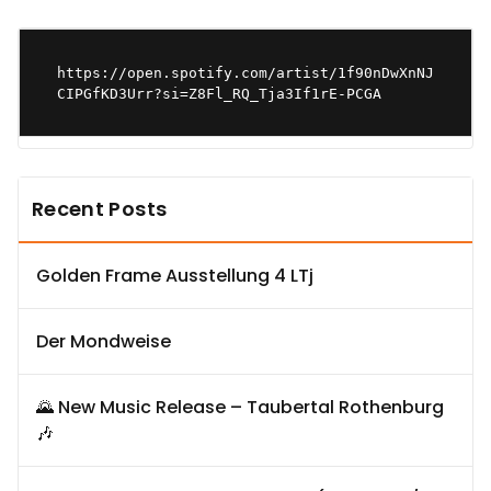
https://open.spotify.com/artist/1f90nDwXnNJ
CIPGfKD3Urr?si=Z8Fl_RQ_Tja3If1rE-PCGA
Recent Posts
Golden Frame Ausstellung 4 LTj
Der Mondweise
🌄 New Music Release – Taubertal Rothenburg
🎶