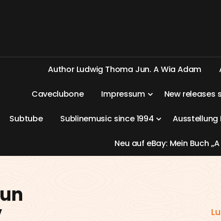
A
u
t
h
o
r
L
u
d
w
i
g
T
h
o
m
a
J
u
n
.
A
W
i
a
A
d
a
m
C
a
v
e
c
l
u
b
o
n
e
I
m
p
r
e
s
s
u
m
N
e
w
r
e
l
e
a
s
e
s
S
u
b
t
u
b
e
S
u
b
l
i
n
e
m
u
s
i
c
s
i
n
c
e
1
9
9
4
A
u
s
s
t
e
l
l
u
n
g
N
e
u
a
u
f
e
B
a
y
:
M
e
i
n
B
u
c
h
„
A
Jun
V
Lu