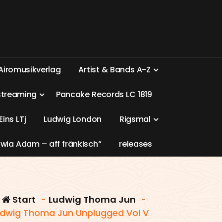
A
i
r
o
m
u
s
i
k
v
e
r
l
a
g
A
r
t
i
s
t
&
B
a
n
d
s
A
-
Z
s
t
r
e
a
m
i
n
g
P
a
n
c
a
k
e
R
e
c
o
r
d
s
L
C
1
8
1
9
E
i
n
s
L
T
j
L
u
d
w
i
g
L
o
n
d
o
n
R
i
g
s
m
a
l
w
i
a
A
d
a
m
–
a
f
f
f
r
ä
n
k
i
s
c
h
“
r
e
l
e
a
s
e
s
Start
-
Ludwig Thoma Jun
-
dwig Thoma Jun Unplugged Vol V