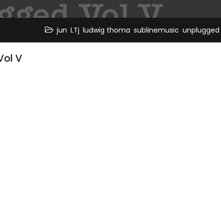
,
,
,
,
jun
LTj
ludwig thoma
sublinemusic
unplugged
ol V