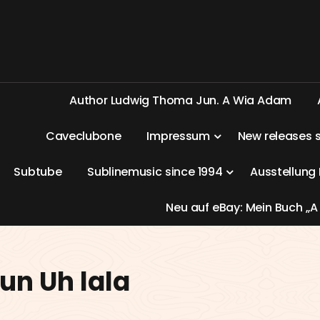
A
u
t
h
o
r
L
u
d
w
i
g
T
h
o
m
a
J
u
n
.
A
W
i
a
A
d
a
m
C
a
v
e
c
l
u
b
o
n
e
I
m
p
r
e
s
s
u
m
N
e
w
r
e
l
e
a
s
e
s
S
u
b
t
u
b
e
S
u
b
l
i
n
e
m
u
s
i
c
s
i
n
c
e
1
9
9
4
A
u
s
s
t
e
l
l
u
n
g
N
e
u
a
u
f
e
B
a
y
:
M
e
i
n
B
u
c
h
„
A
un Uh lala