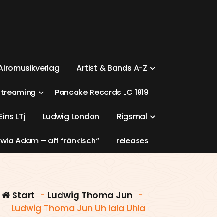
A
i
r
o
m
u
s
i
k
v
e
r
l
a
g
A
r
t
i
s
t
&
B
a
n
d
s
A
-
Z
s
t
r
e
a
m
i
n
g
P
a
n
c
a
k
e
R
e
c
o
r
d
s
L
C
1
8
1
9
E
i
n
s
L
T
j
L
u
d
w
i
g
L
o
n
d
o
n
R
i
g
s
m
a
l
w
i
a
A
d
a
m
–
a
f
f
f
r
ä
n
k
i
s
c
h
“
r
e
l
e
a
s
e
s
Start
-
Ludwig Thoma Jun
-
Ludwig Thoma Jun Uh lala Uhla