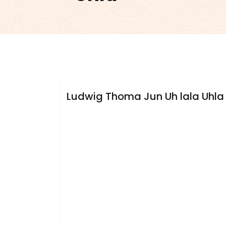
admin
Ludwig Thoma Jun
Ludwig Thoma Jun Uh lala Uhla