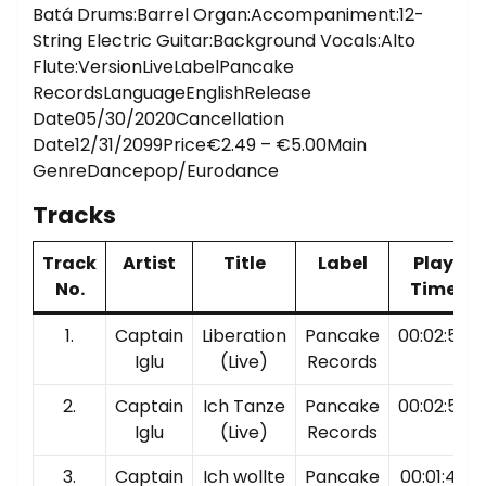
Batá Drums:Barrel Organ:Accompaniment:12-
String Electric Guitar:Background Vocals:Alto
Flute:VersionLiveLabelPancake
RecordsLanguageEnglishRelease
Date05/30/2020Cancellation
Date12/31/2099Price€2.49 – €5.00Main
GenreDancepop/Eurodance
Tracks
Track
Artist
Title
Label
Play
No.
Time
1.
Captain
Liberation
Pancake
00:02:55
Iglu
(Live)
Records
2.
Captain
Ich Tanze
Pancake
00:02:55
Iglu
(Live)
Records
3.
Captain
Ich wollte
Pancake
00:01:47