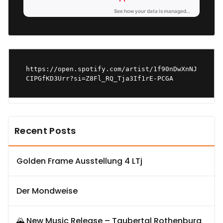
https://open.spotify.com/artist/1f90nDwXnNJ
CIPGfKD3Urr?si=Z8Fl_RQ_Tja3If1rE-PCGA
Recent Posts
Golden Frame Ausstellung 4 LTj
Der Mondweise
🌄 New Music Release – Taubertal Rothenburg