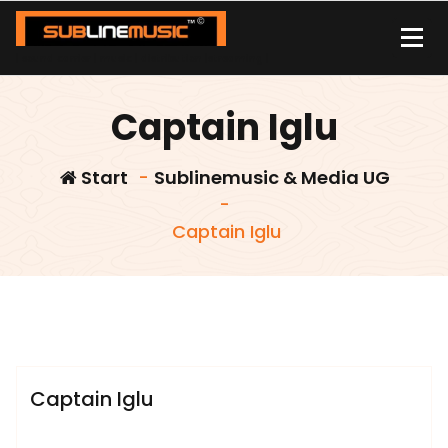
Zum
Inhalt
springen
| sound carrier | music | distribution |streaming |
Captain Iglu
Start
-
Sublinemusic & Media UG
-
Captain Iglu
admin
Sublinemusic & Media UG
Captain Iglu