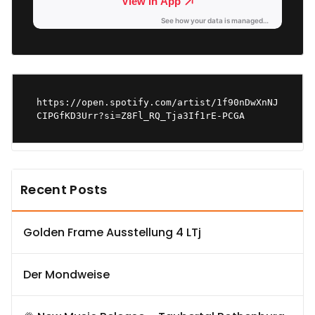
https://open.spotify.com/artist/1f90nDwXnNJ
CIPGfKD3Urr?si=Z8Fl_RQ_Tja3If1rE-PCGA
Recent Posts
Golden Frame Ausstellung 4 LTj
Der Mondweise