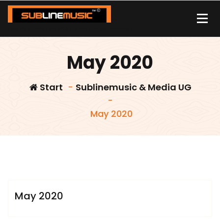
Zum
Inhalt
springen
| sound carrier | music | distribution |streaming |
May 2020
Start
-
Sublinemusic & Media UG
-
May 2020
admin
Sublinemusic & Media UG
May 2020