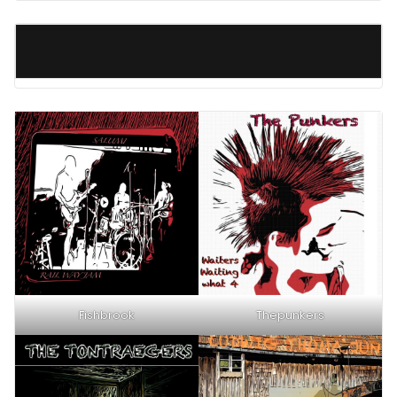
Fishbrook
Thepunkers