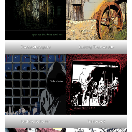
Thetontraegers
Ludwig Thoma Jun
Ludwig London
Fishbrook