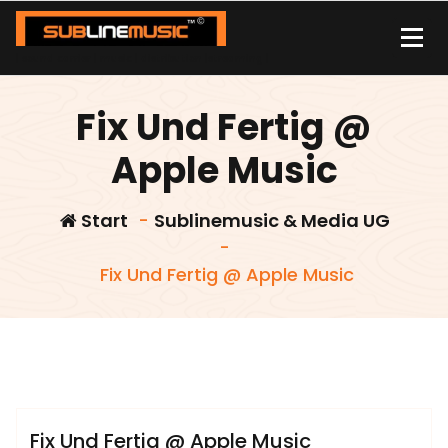
Zum
Inhalt
springen
| sound carrier | music | distribution |streaming |
Fix Und Fertig @
Apple Music
Start
-
Sublinemusic & Media UG
-
Fix Und Fertig @ Apple Music
admin
Sublinemusic & Media UG
Fix Und Fertig @ Apple Music