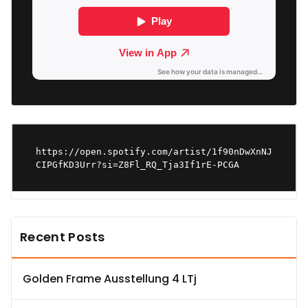
https://open.spotify.com/artist/1f90nDwXnNJ
CIPGfKD3Urr?si=Z8Fl_RQ_Tja3If1rE-PCGA
Recent Posts
Golden Frame Ausstellung 4 LTj