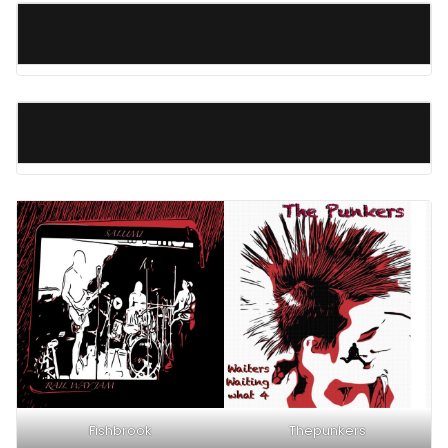
Fishbrook
Thepunkers