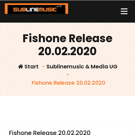
Zum
Inhalt
springen
| sound carrier | music | distribution |streaming |
Fishone Release
20.02.2020
Start
-
Sublinemusic & Media UG
-
Fishone Release 20.02.2020
admin
Sublinemusic & Media UG
Fishone Release 20.02.2020