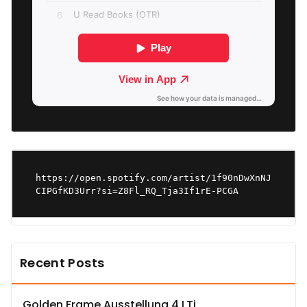
https://open.spotify.com/artist/1f90nDwXnNJ
CIPGfKD3Urr?si=Z8Fl_RQ_Tja3If1rE-PCGA
Recent Posts
Golden Frame Ausstellung 4 LTj