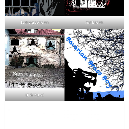
Ludwig London
Fishbrook
Ltj & Vand