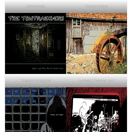
Fishbrook
Thepunkers
Thetontraegers
Ludwig Thoma Jun